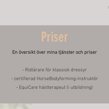
ER
RIDNING/REHAB
HORSEBODYFORMING
TERAPI
Priser
En översikt över mina tjänster och priser
- Ridlärare för klassisk dressyr
- certifierad HorseBodyforming-instruktör
- EquiCare hästterapeut (i utbildning)