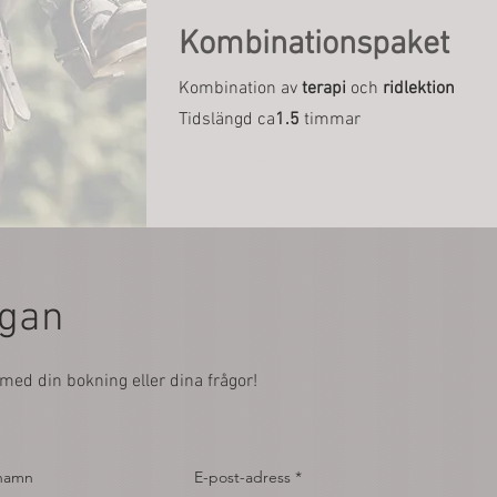
Kombinationspaket
Kombination av
terapi
och
r
idlektion
Tidslängd ca
1.5
timmar
800kr
ågan
med din bokning eller dina frågor!
rnamn
E-post-adress