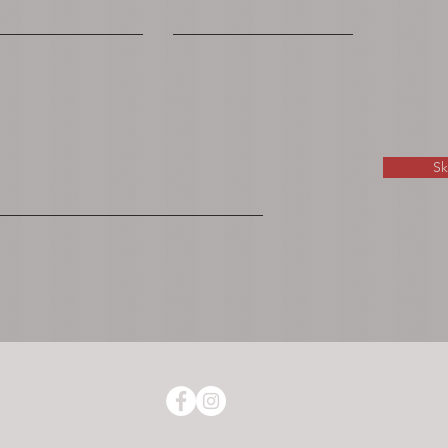
Sk
avtryck
dataskydd
Betingelser